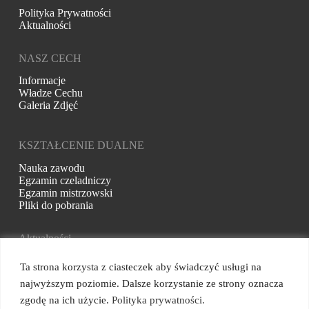
Polityka Prywatności
Aktualności
NASZ CECH
Informacje
Władze Cechu
Galeria Zdjęć
KSZTAŁCENIE DUALNE
Nauka zawodu
Egzamin czeladniczy
Egzamin mistrzowski
Pliki do pobrania
Aktualności
Bądź na bieżąco ze wszystkim, co dzieje się w Cechu
Ta strona korzysta z ciasteczek aby świadczyć usługi na
Ta strona korzysta z ciasteczek aby świadczyć usługi na
Rzemiosł Różnych w Kartuzach. Zapraszamy do śledzenia
najwyższym poziomie. Dalsze korzystanie ze strony oznacza
najwyższym poziomie. Dalsze korzystanie ze strony oznacza
naszych najbliższych działań.
Copyright © 2026 -
Cech Rzemiosł Różnych w Kartuzach
-
zgodę na ich użycie.
zgodę na ich użycie.
Polityka prywatności.
Polityka prywatności.