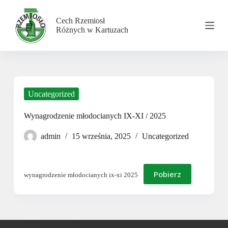
P
r
Cech Rzemiosł
z
Różnych w Kartuzach
e
j
d
ź
d
o
t
Uncategorized
r
e
Wynagrodzenie młodocianych IX-XI / 2025
ś
c
admin
15 września, 2025
Uncategorized
i
Pobierz
wynagrodzenie młodocianych ix-xi 2025
Informacje kontaktowe