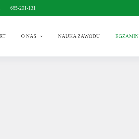
l
665-201-131
RT
O NAS
NAUKA ZAWODU
EGZAMIN