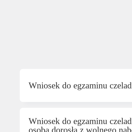
Wniosek do egzaminu czelad
Wniosek do egzaminu czeladn
osoba dorosła z wolnego nab