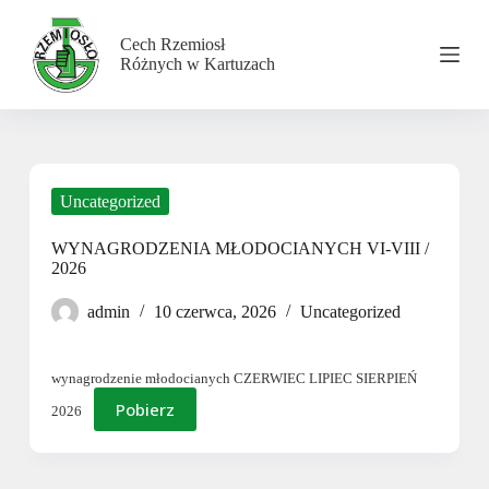
P
r
Cech Rzemiosł
z
Różnych w Kartuzach
e
j
d
ź
d
o
t
Uncategorized
r
e
WYNAGRODZENIA MŁODOCIANYCH VI-VIII /
ś
2026
c
i
admin
10 czerwca, 2026
Uncategorized
wynagrodzenie młodocianych CZERWIEC LIPIEC SIERPIEŃ
Pobierz
2026