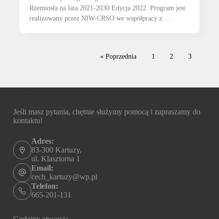
Rzemiosła na lata 2021-2030 Edycja 2022. Program jest
realizowany przez NIW-CRSO we współpracy z …
« Poprzednia
1
2
3
Informacje kontaktowe
Jeśli masz pytania, chętnie służymy pomocą i zapraszamy do
kontaktu!
Adres:
83-300 Kartuzy,
ul. Klasztorna 1
Email:
cech_kartuzy@wp.pl
Telefon:
665-201-131
Godziny otwarcia