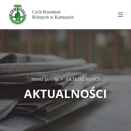
P
r
Cech Rzemiosł
z
Różnych w Kartuzach
e
j
d
ź
d
o
t
r
e
ś
c
Strona główna
AKTUALNOŚCI
i
AKTUALNOŚCI